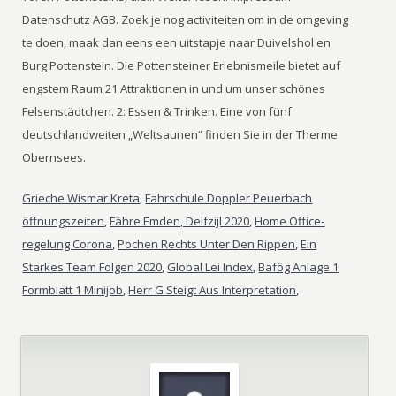
Grieche Wismar Kreta
,
Fahrschule Doppler Peuerbach
öffnungszeiten
,
Fähre Emden, Delfzijl 2020
,
Home Office-
regelung Corona
,
Pochen Rechts Unter Den Rippen
,
Ein
Starkes Team Folgen 2020
,
Global Lei Index
,
Bafög Anlage 1
Formblatt 1 Minijob
,
Herr G Steigt Aus Interpretation
,