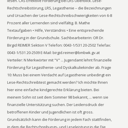
lesen. CAS Effektive Förderung bei LRS Überblick. Lese-
Rechtschreibstörung, LRS, Legasthenie – die Bezeichnungen
und Ursachen der Lese-Rechtschreibschwierigkeiten von 6-8
Prozent aller Lernenden sind vielfältig. B. Mathe
Textaufgaben • Hilfe, Verständnis • Eine entsprechende
Förderung in der Grundschule. Sachbearbeiterin: OR Dr.
Birgid REIMER Sektion V Telefon: 0043-1/531 20-2502 Telefax:
0043-1/531 20-2509 E-Mail: birgid.reimer@bmbwk.gv.at
Verteiler: N Merkwörter mit "V" ... Jugendamt lehnt finanzielle
Förderung für Legasthenie- und Dyskalkuliekinder ab. Frage
10: Muss bei einem Verdacht auf Legasthenie unbedingt ein
Lese-Rechtschreibtest gemacht werden? Ich möchte Ihnen
hier eine einfache kindgerechte Erklärung bieten. Bei
meinem Sohn ist seit dem Sommer 98 bekannt, ... wenn sie
finanzielle Unterstützung suchen. Der Leidensdruck der
betroffenen Kinder und Jugendlichen ist oft gross.
Grundsätzlich kann die Förderung in jedem Fach stattfinden,
in dem die Rechtschreibungs- und Leseleistung in die Die