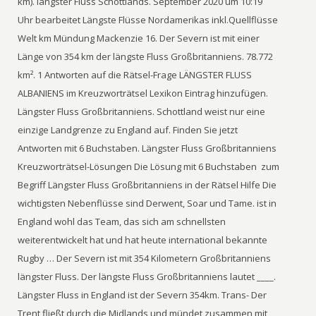
km). längster Fluss Schottlands. September 2020 um 10:19
Uhr bearbeitet Längste Flüsse Nordamerikas inkl.Quellflüsse
Welt km Mündung Mackenzie 16. Der Severn ist mit einer
Länge von 354 km der längste Fluss Großbritanniens. 78.772
km². 1 Antworten auf die Rätsel-Frage LÄNGSTER FLUSS
ALBANIENS im Kreuzworträtsel Lexikon Eintrag hinzufügen.
Längster Fluss Großbritanniens. Schottland weist nur eine
einzige Landgrenze zu England auf. Finden Sie jetzt
Antworten mit 6 Buchstaben. Längster Fluss Großbritanniens
Kreuzworträtsel-Lösungen Die Lösung mit 6 Buchstaben ️ zum
Begriff Längster Fluss Großbritanniens in der Rätsel Hilfe Die
wichtigsten Nebenflüsse sind Derwent, Soar und Tame. ist in
England wohl das Team, das sich am schnellsten
weiterentwickelt hat und hat heute international bekannte
Rugby … Der Severn ist mit 354 Kilometern Großbritanniens
längster Fluss. Der längste Fluss Großbritanniens lautet ____.
Längster Fluss in England ist der Severn 354km. Trans- Der
Trent fließt durch die Midlands und mündet zusammen mit