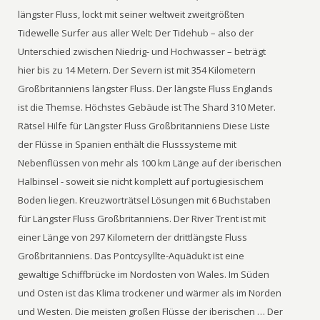
längster Fluss, lockt mit seiner weltweit zweitgrößten
Tidewelle Surfer aus aller Welt: Der Tidehub – also der
Unterschied zwischen Niedrig- und Hochwasser – beträgt
hier bis zu 14 Metern. Der Severn ist mit 354 Kilometern
Großbritanniens längster Fluss. Der längste Fluss Englands
ist die Themse. Höchstes Gebäude ist The Shard 310 Meter.
Rätsel Hilfe für Längster Fluss Großbritanniens Diese Liste
der Flüsse in Spanien enthält die Flusssysteme mit
Nebenflüssen von mehr als 100 km Länge auf der iberischen
Halbinsel - soweit sie nicht komplett auf portugiesischem
Boden liegen. Kreuzworträtsel Lösungen mit 6 Buchstaben
für Längster Fluss Großbritanniens. Der River Trent ist mit
einer Länge von 297 Kilometern der drittlängste Fluss
Großbritanniens. Das Pontcysyllte-Aquädukt ist eine
gewaltige Schiffbrücke im Nordosten von Wales. Im Süden
und Osten ist das Klima trockener und wärmer als im Norden
und Westen. Die meisten großen Flüsse der iberischen … Der