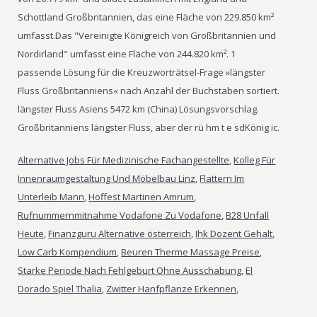
Schottland Großbritannien, das eine Fläche von 229.850 km²
umfasst.Das "Vereinigte Königreich von Großbritannien und
Nordirland" umfasst eine Fläche von 244.820 km². 1
passende Lösung für die Kreuzworträtsel-Frage »längster
Fluss Großbritanniens« nach Anzahl der Buchstaben sortiert.
längster Fluss Asiens 5472 km (China) Lösungsvorschlag.
Großbritanniens längster Fluss, aber der rü hm t e sdKönig ic.
Alternative Jobs Für Medizinische Fachangestellte
,
Kolleg Für
Innenraumgestaltung Und Möbelbau Linz
,
Flattern Im
Unterleib Mann
,
Hoffest Martinen Amrum
,
Rufnummernmitnahme Vodafone Zu Vodafone
,
B28 Unfall
Heute
,
Finanzguru Alternative österreich
,
Ihk Dozent Gehalt
,
Low Carb Kompendium
,
Beuren Therme Massage Preise
,
Starke Periode Nach Fehlgeburt Ohne Ausschabung
,
El
Dorado Spiel Thalia
,
Zwitter Hanfpflanze Erkennen
,