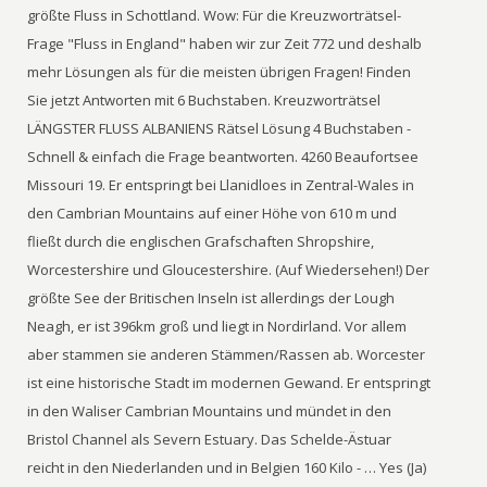
größte Fluss in Schottland. Wow: Für die Kreuzworträtsel-
Frage "Fluss in England" haben wir zur Zeit 772 und deshalb
mehr Lösungen als für die meisten übrigen Fragen! Finden
Sie jetzt Antworten mit 6 Buchstaben. Kreuzworträtsel
LÄNGSTER FLUSS ALBANIENS Rätsel Lösung 4 Buchstaben -
Schnell & einfach die Frage beantworten. 4260 Beaufortsee
Missouri 19. Er entspringt bei Llanidloes in Zentral-Wales in
den Cambrian Mountains auf einer Höhe von 610 m und
fließt durch die englischen Grafschaften Shropshire,
Worcestershire und Gloucestershire. (Auf Wiedersehen!) Der
größte See der Britischen Inseln ist allerdings der Lough
Neagh, er ist 396km groß und liegt in Nordirland. Vor allem
aber stammen sie anderen Stämmen/Rassen ab. Worcester
ist eine historische Stadt im modernen Gewand. Er entspringt
in den Waliser Cambrian Mountains und mündet in den
Bristol Channel als Severn Estuary. Das Schelde-Ästuar
reicht in den Niederlanden und in Belgien 160 Kilo - … Yes (Ja)