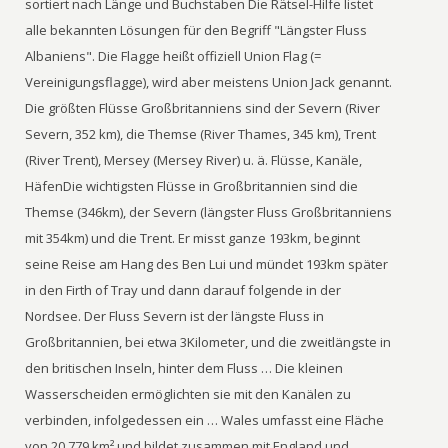
sortiert nach Länge und Buchstaben Die Rätsel-Hilfe listet
alle bekannten Lösungen für den Begriff "Längster Fluss
Albaniens". Die Flagge heißt offiziell Union Flag (=
Vereinigungsflagge), wird aber meistens Union Jack genannt.
Die größten Flüsse Großbritanniens sind der Severn (River
Severn, 352 km), die Themse (River Thames, 345 km), Trent
(River Trent), Mersey (Mersey River) u. ä. Flüsse, Kanäle,
HäfenDie wichtigsten Flüsse in Großbritannien sind die
Themse (346km), der Severn (längster Fluss Großbritanniens
mit 354km) und die Trent. Er misst ganze 193km, beginnt
seine Reise am Hang des Ben Lui und mündet 193km später
in den Firth of Tray und dann darauf folgende in der
Nordsee. Der Fluss Severn ist der längste Fluss in
Großbritannien, bei etwa 3Kilometer, und die zweitlängste in
den britischen Inseln, hinter dem Fluss … Die kleinen
Wasserscheiden ermöglichten sie mit den Kanälen zu
verbinden, infolgedessen ein … Wales umfasst eine Fläche
von 20.779 km² und bildet zusammen mit England und