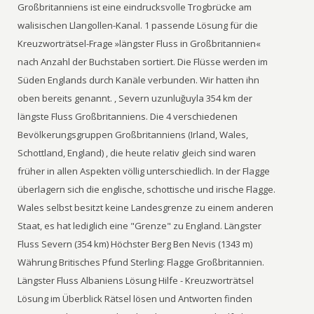
Großbritanniens ist eine eindrucksvolle Trogbrücke am
walisischen Llangollen-Kanal. 1 passende Lösung für die
Kreuzworträtsel-Frage »längster Fluss in Großbritannien«
nach Anzahl der Buchstaben sortiert. Die Flüsse werden im
Süden Englands durch Kanäle verbunden. Wir hatten ihn
oben bereits genannt. , Severn uzunluğuyla 354 km der
längste Fluss Großbritanniens. Die 4 verschiedenen
Bevölkerungsgruppen Großbritanniens (Irland, Wales,
Schottland, England) , die heute relativ gleich sind waren
früher in allen Aspekten völlig unterschiedlich. In der Flagge
überlagern sich die englische, schottische und irische Flagge.
Wales selbst besitzt keine Landesgrenze zu einem anderen
Staat, es hat lediglich eine "Grenze" zu England. Längster
Fluss Severn (354 km) Höchster Berg Ben Nevis (1343 m)
Währung Britisches Pfund Sterling: Flagge Großbritannien.
Längster Fluss Albaniens Lösung Hilfe - Kreuzworträtsel
Lösung im Überblick Rätsel lösen und Antworten finden