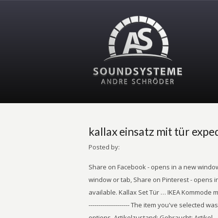
kallax einsatz mit tür expe
Posted by:
Share on Facebook - opens in a new window or tab, Share on Twitter - opens in a new window or tab, Share on Pinterest - opens in a new window or tab. There are 30 items available. Kallax Set Tür … IKEA Kommode mit 5 Schubladen, weiß, 70x112 cmaufbewahrung. --------------------- The item you've selected wasn't added to your cart. 99 (489) Available in more options. Artikelzustand: Gebraucht: Artikel … Datum IKEA KALLAX Regal Einsatz mit Tür ohne Griff in rot; (33x33cm); passt zu EXPEDIT | Möbel & Wohnen, Möbel, Regale & Aufbewahrung | eBay! Sign in to check out Check out as a guest . Add to cart . _________________________ Einfach zu montieren. Am Damm 4 Bild: Abschließbarer Kallax Tür / Regaleinsatz mit Rückwand. 4er Set Tür Einsatz Ikea Regal Expedit Kallax mit Maße 33,6x33,6 cm*Violett-Blau ;KT9812-5YHJY/4E1D2RT9Q7521: Amazon.ca: Home & Kitchen Dekaform Design Regaltür Flexi Ikea Expedit Kallax Regal Einsatz mit Tür … Wir können die Rückzahlung verweigern, bis wir die Waren wieder zurückerhalten haben oder bis Sie den Nachweis erbracht haben, dass Sie die Waren zurückgesandt haben, je nachdem, welches der frühere Zeitpunkt ist. Sie müssen für einen etwaigen Wertverlust der Waren nur aufkommen, wenn dieser Wertverlust auf einen zur Prüfung der Beschaffenheit, Eigenschaften und Funktionsweise der Waren nicht notwendigen Umgang mit ihnen zurückzuführen ist. IKEA KALLAX How to install set of 2 drawers in SHELVING UNIT SYSTEM HOW TO INSTALL STORAGE SYSTEM - Duration: 23:06. Sie haben das Recht, binnen 1 Monat ohne Angabe von Gründen diesen Vertrag zu widerrufen. € 12 . Mit diesen hochwertigen Designer-Regaltüren können Sie sich Ihr ganz persönliches Regal einrichten oder einen Raumteiler bestücken. Shelf unit 30 3/8x57 7/8 " (77x147 cm) $ 79. Jan 1, 2018 - • Specialist divider divides an Expedit compartment into 9 intermediate compartments • Ideal for storing 12 scrapbook paper (30.5 x 30.5 cm). Bei uns findest du passgenaue Klebefolien für viele weitere Modelle. Einfach. Ausschluss bzw. Zur Wahrung der Widerrufsfrist reicht es aus, dass Sie die Mitteilung über die Ausübung des Widerrufsrechts vor Ablauf der Widerrufsfrist absenden. Kaum genutzt und im Keller gelagert. Versand: + EUR 37,50 Versand . Tür Einsatz Ikea Regal Expedit Kallax Facheinsatz Flexi mit Würfel*Orange. KrzychOlsztyn 13,259 views Name. If you reside in an EU member state besides UK, import VAT on this purchase is not recoverable. Looks like “ikea expedit 1x5 schwarzbraun (kein Kallax)” has already been sold. More than 71% sold. Kernen im Remstal, Rems-Murr-Kreis. Der Verkäufer ist für dieses Angebot verantwortlich. Top-Angebote für Kallax Einsatz mit Tür online entdecken bei eBay. eBay Kleinanzeigen: Expedit Einsatz Tür, Kleinanzeigen - Jetzt finden oder inserieren! 4er Set Tür Einsatz Ikea Regal Expedit Kallax Nornös Flexi mit Würfel, XXXL*Pink ;KT9812-5YHJY/4E1D2RT9Q7851. IKEA. KALLAX is available in many different sizes and colours and is easily personalized with a selection of doors, inserts, boxes and baskets. £207.64 + £17.00 postage. Add to Watchlist Unwatch. Beschreibung. Abzugeben sind zwei Ikea Kallax Einsätze mit roter Tür… Vor 3 Tagen. This amount is subject to change until you make payment. The actual VAT requirements and rates may vary depending on the final sale. About this product. 4-mrt-2019 - Bekijk het bord "Kallax" van Famke H. op Pinterest. Jan 16, 2020 - Explore Leptir's board "kallax", followed by 398 people on Pinterest. 12.05.2019 - Erkunde Sabines Pinnwand „Expedit regal“ auf Pinterest. Sie tragen die unmittelbaren Kosten der Rücksendung der Waren. double futon ikea. Tür Einsatz Ikea Regal Expedit mit Kallax Facheinsatz Flexi Würfel XXXL*Hellblau. Something went wrong. _______________________________________________________ Telefon. Die Frist ist gewahrt, wenn Sie die Waren vor Ablauf der Frist von vierzehn Tagen absenden. MALM Kommode mit 3 Schubladen, schwarzbraun, 80x78 cm,aufbewahrung,Schrank. AU $60.68) Economy Postage | See details . There was a problem adding this item to the Cart Please try again later. Seller assumes all responsibility for this listing. -------------------------------------- Bestellt am (*) ____________ / erhalten am (*) __________________ Ikea Expedit Kallax Einsatz Tür weiß matt. - eBay Money Back Guarantee - opens in new window or tab, This amount includes applicable customs duties, taxes, brokerage and other fees. Hiermit widerrufe(n) ich/wir (*) den von mir/uns (*) abgeschlossenen Vertrag über den Kauf der folgenden Waren (*)/die Erbringung der folgenden Dienstleistung (*) Einfach. You may be also interested in. IKEA Kallax Einsatz mit Tür WEISS 4x. Einsatz mit Tür für EXPEDIT und KALLAX Regale Breite: 33 cm Tiefe: 37 cm Höhe: 33 cm Farbe: Weiß Hauptteile: Hartfaserplatte, Folie Tür: Spanplatte, Melaminfolie, ABS-Kunststoff Pflegehinweis Mit feuchtem Tuch (evtl. : 49 (0) 38 41 / 32 89 120, Fax: 49 (0) 38 41 / 32 89 122, E-Mail: bestellung@dekaform.de) mittels einer eindeutigen Erklärung (z. Shelf unit 30 3/8x30 3/8 " (77x77 cm) $ 59. --------------------- 13.09.2019 - Mit dem Postfach Regalteiler für dei