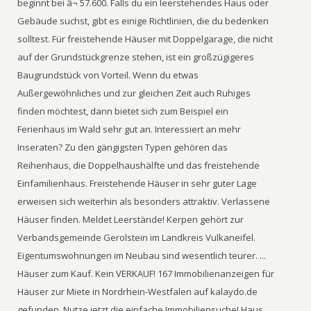
beginnt bei â¬ 57.600. Falls du ein leerstehendes Haus oder
Gebäude suchst, gibt es einige Richtlinien, die du bedenken
solltest. Für freistehende Häuser mit Doppelgarage, die nicht
auf der Grundstückgrenze stehen, ist ein großzügigeres
Baugrundstück von Vorteil. Wenn du etwas
Außergewöhnliches und zur gleichen Zeit auch Ruhiges
finden möchtest, dann bietet sich zum Beispiel ein
Ferienhaus im Wald sehr gut an. Interessiert an mehr
Inseraten? Zu den gängigsten Typen gehören das
Reihenhaus, die Doppelhaushälfte und das freistehende
Einfamilienhaus. Freistehende Häuser in sehr guter Lage
erweisen sich weiterhin als besonders attraktiv. Verlassene
Häuser finden. Meldet Leerstände! Kerpen gehört zur
Verbandsgemeinde Gerolstein im Landkreis Vulkaneifel.
Eigentumswohnungen im Neubau sind wesentlich teurer. ...
Häuser zum Kauf. Kein VERKAUF! 167 Immobilienanzeigen für
Häuser zur Miete in Nordrhein-Westfalen auf kalaydo.de
gefunden. Nutze jetzt die einfache Immobiliensuche! Haus