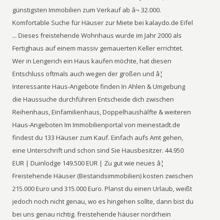
günstigsten Immobilien zum Verkauf ab â¬ 32.000.
Komfortable Suche für Häuser zur Miete bei kalaydo.de Eifel
... Dieses freistehende Wohnhaus wurde im Jahr 2000 als
Fertighaus auf einem massiv gemauerten Keller errichtet.
Wer in Lengerich ein Haus kaufen möchte, hat diesen
Entschluss oftmals auch wegen der großen und â¦
Interessante Haus-Angebote finden In Ahlen & Umgebung
die Haussuche durchführen Entscheide dich zwischen
Reihenhaus, Einfamilienhaus, Doppelhaushälfte & weiteren
Haus-Angeboten Im Immobilienportal von meinestadt.de
findest du 133 Häuser zum Kauf. Einfach aufs Amt gehen,
eine Unterschrift und schon sind Sie Hausbesitzer. 44.950
EUR | Duinlodge 149.500 EUR | Zu gut wie neues â¦
Freistehende Häuser (Bestandsimmobilien) kosten zwischen
215.000 Euro und 315.000 Euro. Planst du einen Urlaub, weißt
jedoch noch nicht genau, wo es hingehen sollte, dann bist du
bei uns genau richtig. freistehende häuser nordrhein