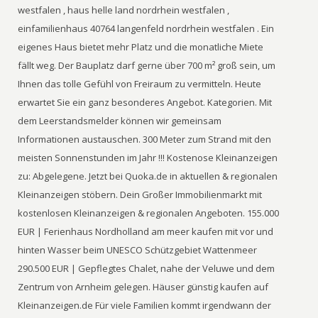
westfalen , haus helle land nordrhein westfalen ,
einfamilienhaus 40764 langenfeld nordrhein westfalen . Ein
eigenes Haus bietet mehr Platz und die monatliche Miete
fällt weg. Der Bauplatz darf gerne über 700 m² groß sein, um
Ihnen das tolle Gefühl von Freiraum zu vermitteln. Heute
erwartet Sie ein ganz besonderes Angebot. Kategorien. Mit
dem Leerstandsmelder können wir gemeinsam
Informationen austauschen. 300 Meter zum Strand mit den
meisten Sonnenstunden im Jahr !!! Kostenose Kleinanzeigen
zu: Abgelegene. Jetzt bei Quoka.de in aktuellen & regionalen
Kleinanzeigen stöbern. Dein Großer Immobilienmarkt mit
kostenlosen Kleinanzeigen & regionalen Angeboten. 155.000
EUR | Ferienhaus Nordholland am meer kaufen mit vor und
hinten Wasser beim UNESCO Schützgebiet Wattenmeer
290.500 EUR | Gepflegtes Chalet, nahe der Veluwe und dem
Zentrum von Arnheim gelegen. Häuser günstig kaufen auf
Kleinanzeigen.de Für viele Familien kommt irgendwann der