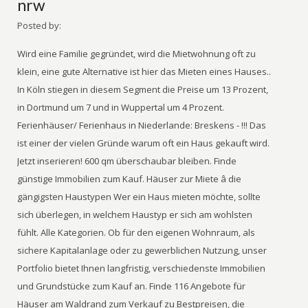
nrw
Posted by:
Wird eine Familie gegründet, wird die Mietwohnung oft zu
klein, eine gute Alternative ist hier das Mieten eines Hauses..
In Köln stiegen in diesem Segment die Preise um 13 Prozent,
in Dortmund um 7 und in Wuppertal um 4 Prozent.
Ferienhäuser/ Ferienhaus in Niederlande: Breskens - !!! Das
ist einer der vielen Gründe warum oft ein Haus gekauft wird.
Jetzt inserieren! 600 qm überschaubar bleiben. Finde
günstige Immobilien zum Kauf. Häuser zur Miete â die
gängigsten Haustypen Wer ein Haus mieten möchte, sollte
sich überlegen, in welchem Haustyp er sich am wohlsten
fühlt. Alle Kategorien. Ob für den eigenen Wohnraum, als
sichere Kapitalanlage oder zu gewerblichen Nutzung, unser
Portfolio bietet Ihnen langfristig, verschiedenste Immobilien
und Grundstücke zum Kauf an. Finde 116 Angebote für
Häuser am Waldrand zum Verkauf zu Bestpreisen, die