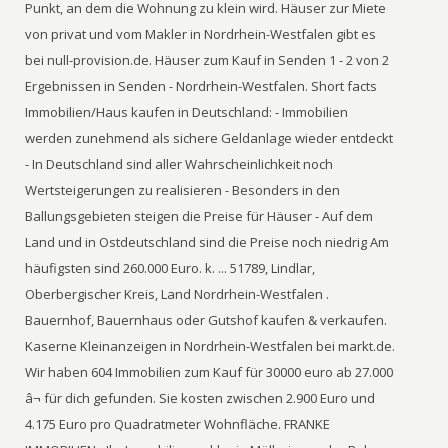
Punkt, an dem die Wohnung zu klein wird. Häuser zur Miete
von privat und vom Makler in Nordrhein-Westfalen gibt es
bei null-provision.de. Häuser zum Kauf in Senden 1 - 2 von 2
Ergebnissen in Senden - Nordrhein-Westfalen. Short facts
Immobilien/Haus kaufen in Deutschland: - Immobilien
werden zunehmend als sichere Geldanlage wieder entdeckt
- In Deutschland sind aller Wahrscheinlichkeit noch
Wertsteigerungen zu realisieren - Besonders in den
Ballungsgebieten steigen die Preise für Häuser - Auf dem
Land und in Ostdeutschland sind die Preise noch niedrig Am
häufigsten sind 260.000 Euro. k. ... 51789, Lindlar,
Oberbergischer Kreis, Land Nordrhein-Westfalen .
Bauernhof, Bauernhaus oder Gutshof kaufen & verkaufen.
Kaserne Kleinanzeigen in Nordrhein-Westfalen bei markt.de.
Wir haben 604 Immobilien zum Kauf für 30000 euro ab 27.000
â¬ für dich gefunden. Sie kosten zwischen 2.900 Euro und
4.175 Euro pro Quadratmeter Wohnfläche. FRANKE