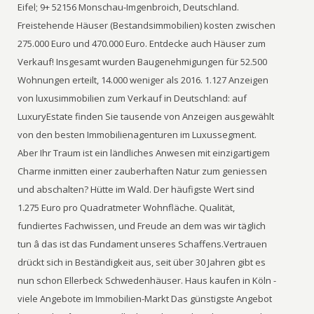
Eifel; 9+ 52156 Monschau-Imgenbroich, Deutschland.
Freistehende Häuser (Bestandsimmobilien) kosten zwischen
275.000 Euro und 470.000 Euro. Entdecke auch Häuser zum
Verkauf! Insgesamt wurden Baugenehmigungen für 52.500
Wohnungen erteilt, 14.000 weniger als 2016. 1.127 Anzeigen
von luxusimmobilien zum Verkauf in Deutschland: auf
LuxuryEstate finden Sie tausende von Anzeigen ausgewählt
von den besten Immobilienagenturen im Luxussegment.
Aber Ihr Traum ist ein ländliches Anwesen mit einzigartigem
Charme inmitten einer zauberhaften Natur zum geniessen
und abschalten? Hütte im Wald. Der häufigste Wert sind
1.275 Euro pro Quadratmeter Wohnfläche. Qualität,
fundiertes Fachwissen, und Freude an dem was wir täglich
tun â das ist das Fundament unseres Schaffens.Vertrauen
drückt sich in Beständigkeit aus, seit über 30 Jahren gibt es
nun schon Ellerbeck Schwedenhäuser. Haus kaufen in Köln -
viele Angebote im Immobilien-Markt Das günstigste Angebot