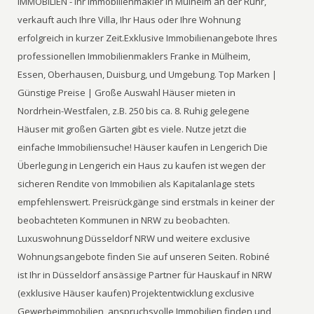
IMMOBILIEN - Ihr Immobilienmakler in Mülheim an der Ruhr,
verkauft auch Ihre Villa, Ihr Haus oder Ihre Wohnung
erfolgreich in kurzer Zeit.Exklusive Immobilienangebote Ihres
professionellen Immobilienmaklers Franke in Mülheim,
Essen, Oberhausen, Duisburg, und Umgebung. Top Marken |
Günstige Preise | Große Auswahl Häuser mieten in
Nordrhein-Westfalen, z.B. 250 bis ca. 8. Ruhig gelegene
Häuser mit großen Gärten gibt es viele. Nutze jetzt die
einfache Immobiliensuche! Häuser kaufen in Lengerich Die
Überlegung in Lengerich ein Haus zu kaufen ist wegen der
sicheren Rendite von Immobilien als Kapitalanlage stets
empfehlenswert. Preisrückgänge sind erstmals in keiner der
beobachteten Kommunen in NRW zu beobachten.
Luxuswohnung Düsseldorf NRW und weitere exclusive
Wohnungsangebote finden Sie auf unseren Seiten. Robiné
ist Ihr in Düsseldorf ansässige Partner für Hauskauf in NRW
(exklusive Häuser kaufen) Projektentwicklung exclusive
Gewerbeimmobilien, anspruchsvolle Immobilien finden und